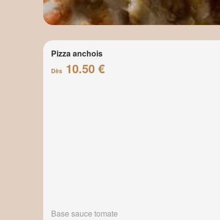
Pizza anchois
10.50 €
Dès
Base sauce tomate