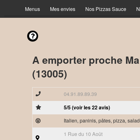
Menus
Mes envies
Nos Pizzas Sauce
N
A emporter proche Mar
(13005)
04.91.89.89.39
5/5 (voir les 22 avis)
Italien, paninis, pâtes, pizza, sala
1 Rue du 10 Août