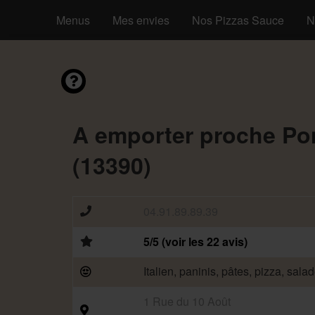
Menus
Mes envies
Nos Pizzas Sauce
N
A emporter proche Po
(13390)
04.91.89.89.39
5/5 (voir les 22 avis)
Italien, paninis, pâtes, pizza, sala
1 Rue du 10 Août