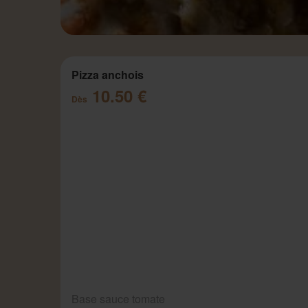
Pizza anchois
10.50 €
Dès
Base sauce tomate