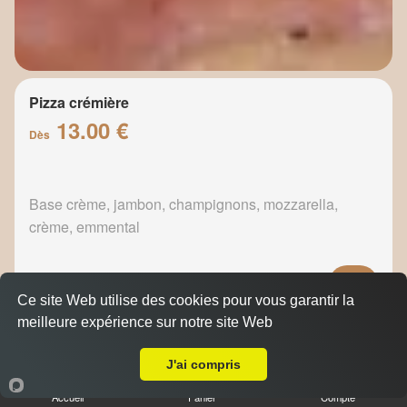
Pizza crémière
13.00 €
Dès
Base crème, jambon, champignons, mozzarella,
crème, emmental
Ce site Web utilise des cookies pour vous garantir la
meilleure expérience sur notre site Web
Pizza fermière
A Emporter sur Auriol
13.50 €
Dès
J'ai compris
Accueil
Panier
Compte