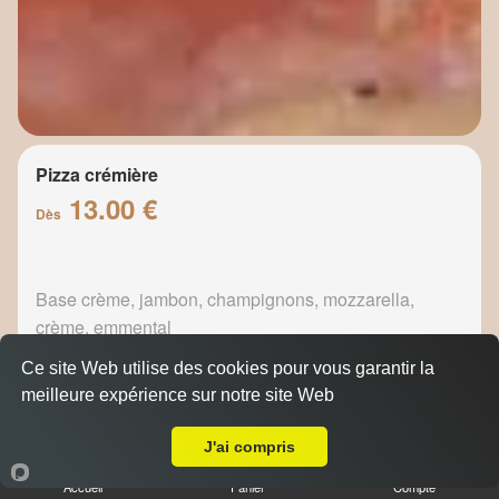
Pizza crémière
13.00 €
Dès
Base crème, jambon, champignons, mozzarella,
crème, emmental
Ce site Web utilise des cookies pour vous garantir la
meilleure expérience sur notre site Web
A Emporter sur Carnoux en Provence
J'ai compris
Pizza fermière
13.50 €
Accueil
Panier
Compte
Dès