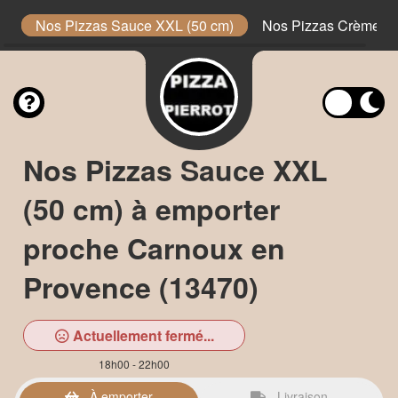
e
Nos Pizzas Sauce XXL (50 cm)
Nos Pizzas Crème XX
Nos Pizzas Sauce XXL
(50 cm) à emporter
proche Carnoux en
Provence (13470)
Actuellement fermé...
18h00 - 22h00
À emporter
Livraison