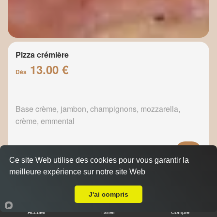
Pizza crémière
13.00 €
Dès
Base crème, jambon, champignons, mozzarella,
crème, emmental
Ce site Web utilise des cookies pour vous garantir la
meilleure expérience sur notre site Web
Pizza fermière
A Emporter sur Ceyreste
13.50 €
Dès
J'ai compris
Accueil
Panier
Compte