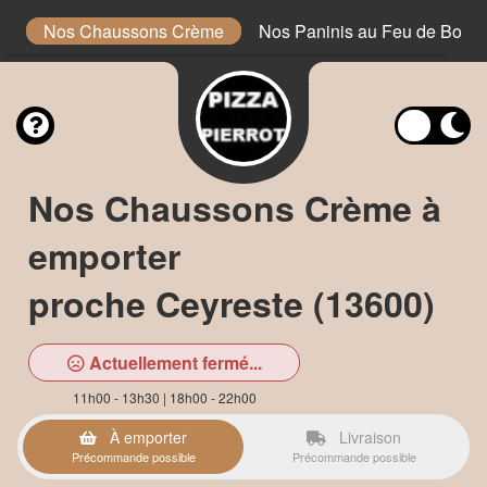
e
Nos Chaussons Crème
Nos Paninis au Feu de Bois
Nos Chaussons Crème à
emporter
proche Ceyreste (13600)
Actuellement fermé...
11h00 - 13h30 | 18h00 - 22h00
À emporter
Livraison
Précommande possible
Précommande possible