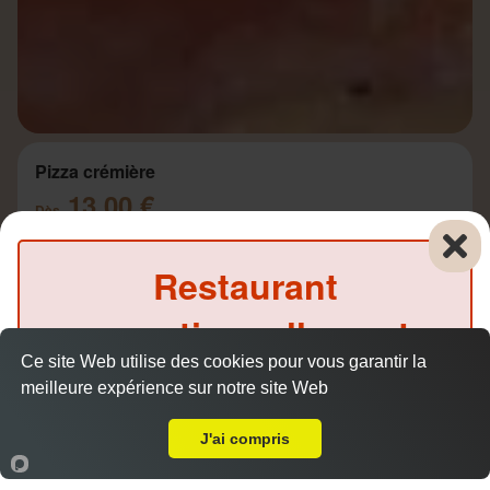
Pizza crémière
13.00 €
Dès
Restaurant
Base crème, jambon, champignons, mozzarella,
exceptionnellement
crème, emmental
Ce site Web utilise des cookies pour vous garantir la
fermé ce midi
meilleure expérience sur notre site Web
A Emporter sur Château-Gombert
(Précommande possible)
J'ai compris
Pizza fermière
13.50 €
Accueil
Panier
Compte
Dès