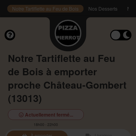
s
Notre Tartiflette au Feu de Bois
Nos Desserts
Nos
Notre Tartiflette au Feu
de Bois à emporter
proche Château-Gombert
(13013)
Actuellement fermé...
18h00 - 22h00
À emporter
Livraison