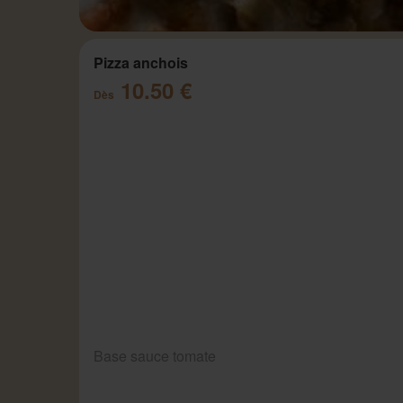
Pizza anchois
10.50 €
Dès
Base sauce tomate