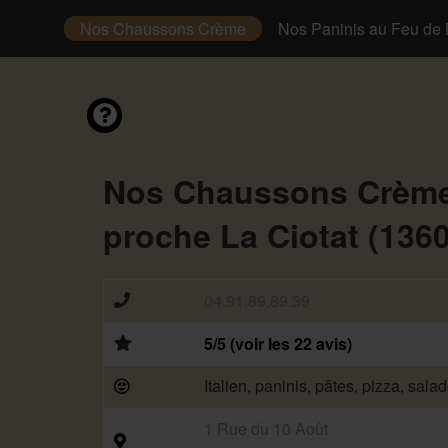
 Sauce
Nos Chaussons Crème
Nos Paninis au Feu de 
Nos Chaussons Crème
proche La Ciotat (136
04.91.89.89.39
5/5 (voir les 22 avis)
Italien, paninis, pâtes, pizza, sala
1 Rue du 10 Août