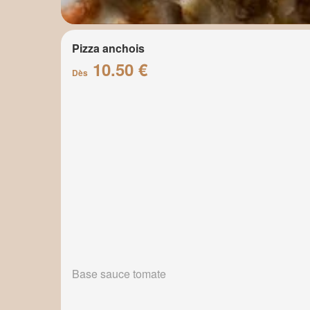
Pizza anchois
10.50 €
Dès
Base sauce tomate