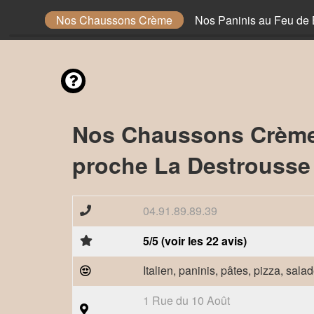
 Sauce
Nos Chaussons Crème
Nos Paninis au Feu de 
Nos Chaussons Crème
proche La Destrousse
04.91.89.89.39
5/5 (voir les 22 avis)
Italien, paninis, pâtes, pizza, sala
1 Rue du 10 Août