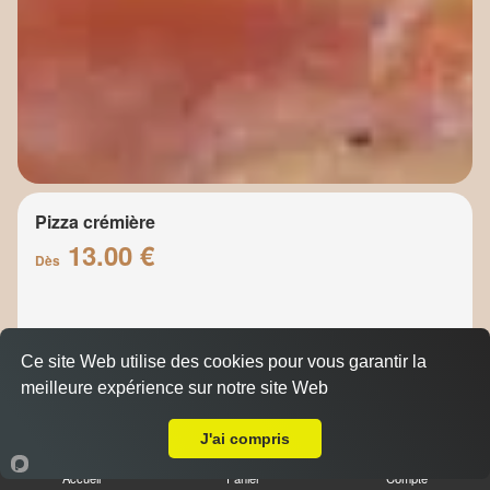
Pizza crémière
13.00 €
Dès
Base crème, jambon, champignons, mozzarella,
Ce site Web utilise des cookies pour vous garantir la
crème, emmental
meilleure expérience sur notre site Web
A Emporter sur La Penne-sur-Huveaune
J'ai compris
Accueil
Panier
Compte