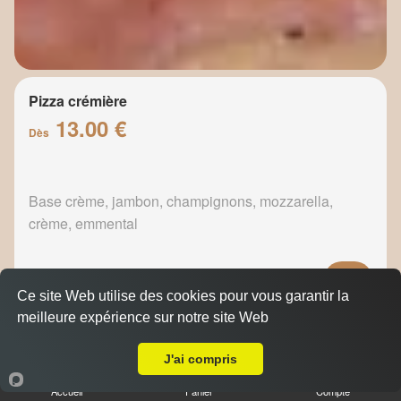
Pizza crémière
13.00 €
Dès
Base crème, jambon, champignons, mozzarella,
crème, emmental
Ce site Web utilise des cookies pour vous garantir la
meilleure expérience sur notre site Web
Pizza fermière
A Emporter sur Marseille 13001
13.50 €
Dès
J'ai compris
Accueil
Panier
Compte