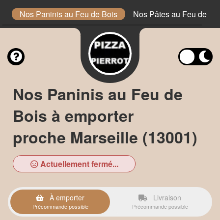
e
Nos Paninis au Feu de Bois
Nos Pâtes au Feu de Bo
Nos Paninis au Feu de
Bois à emporter
proche Marseille (13001)
Actuellement fermé...
À emporter
Livraison
Précommande possible
Précommande possible