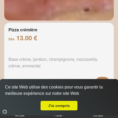
Pizza crémière
13.00 €
Dès
Base crème, jambon, champignons, mozzarella,
crème, emmental
Ce site Web utilise des cookies pour vous garantir la
meilleure expérience sur notre site Web
Pizza fermière
A Emporter sur Marseille 13003
13.50 €
Dès
J'ai compris
Accueil
Panier
Compte