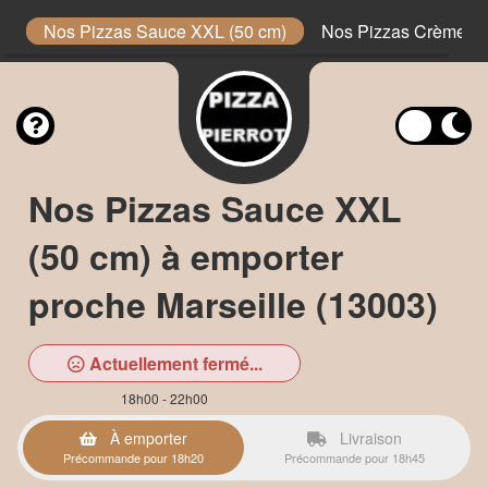
e
Nos Pizzas Sauce XXL (50 cm)
Nos Pizzas Crème XX
Nos Pizzas Sauce XXL
(50 cm) à emporter
proche Marseille (13003)
Actuellement fermé...
18h00 - 22h00
À emporter
Livraison
Précommande pour 18h20
Précommande pour 18h45