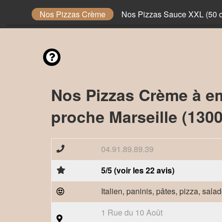
 Sauce
Nos Pizzas Crème
Nos Pizzas Sauce XXL (50 
Nos Pizzas Crème à e
proche Marseille (1300
04.91.89.89.39
5/5 (voir les 22 avis)
Italien, paninis, pâtes, pizza, sala
1 Rue du 10 Août