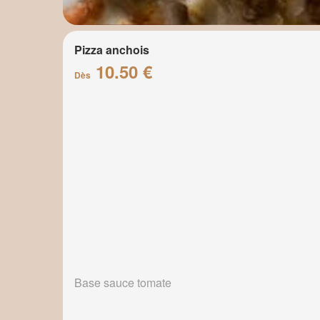
Pizza anchois
10.50 €
Dès
Base sauce tomate