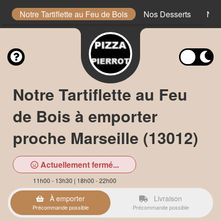
s
Notre Tartiflette au Feu de Bois
Nos Desserts
Nos
Notre Tartiflette au Feu
de Bois à emporter
proche Marseille (13012)
Actuellement fermé...
11h00 - 13h30 | 18h00 - 22h00
À emporter
Livraison
Précommande possible
Précommande possible