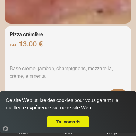
Pizza crémière
13.00 €
Dès
Base crème, jambon, champignons, mozzarella,
crème, emmental
Ce site Web utilise des cookies pour vous garantir la
meilleure expérience sur notre site Web
Pizza fermière
A Emporter sur Marseille 13012
13.50 €
Dès
J'ai compris
Accueil
Panier
Compte