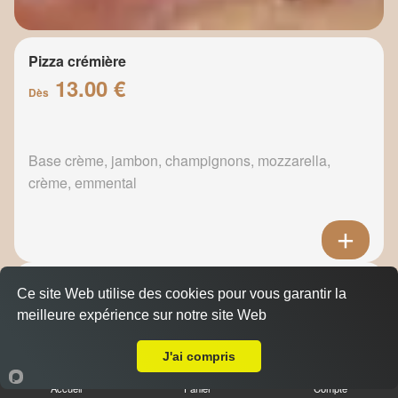
Pizza crémière
13.00 €
Dès
Base crème, jambon, champignons, mozzarella,
crème, emmental
Pizza fermière
Ce site Web utilise des cookies pour vous garantir la
13.50 €
meilleure expérience sur notre site Web
Dès
A Emporter sur Marseille 13014
J'ai compris
Base crème, oignons, lardons, oeuf, crème, emmental
Accueil
Panier
Compte