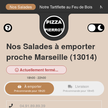
is
Nos Salades
Notre Tartiflette au Feu de Bois
Nos 
Nos Salades à emporter
proche Marseille (13014)
Actuellement fermé...
18h00 - 22h00
À emporter
Livraison
Précommande pour 18h20
Précommande pour 18h45
04.91.89.89.39