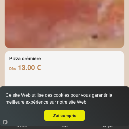
Pizza crémière
13.00 €
Dès
Base crème, jambon, champignons, mozzarella,
Ce site Web utilise des cookies pour vous garantir la
crème, emmental
meilleure expérience sur notre site Web
A Emporter sur Pont de l'Étoile
J'ai compris
Accueil
Panier
Compte