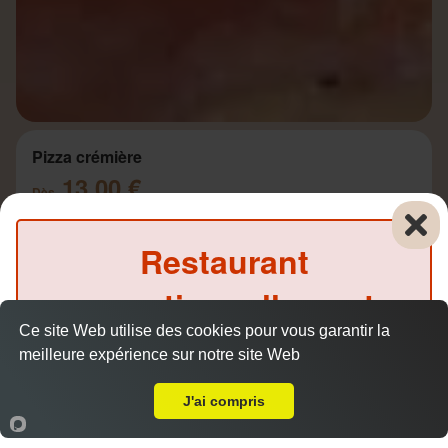
Pizza crémière
13.00 €
Dès
Restaurant
Base crème, jambon, champignons, mozzarella,
exceptionnellement
crème, emmental
Ce site Web utilise des cookies pour vous garantir la
fermé ce midi
meilleure expérience sur notre site Web
A Emporter sur Port de Bouc
(Précommande possible)
J'ai compris
Pizza fermière
13.50 €
Accueil
Panier
Compte
Dès