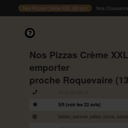
(50 cm)
Nos Pizzas Crème XXL (50 cm)
Nos Chausson
Nos Pizzas Crème XXL
emporter
proche Roquevaire (1
04.91.89.89.39
5/5 (voir les 22 avis)
Italien, paninis, pâtes, pizza, sala