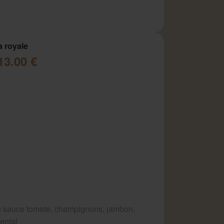
a royale
13.00 €
 sauce tomate, champignons, jambon,
ental