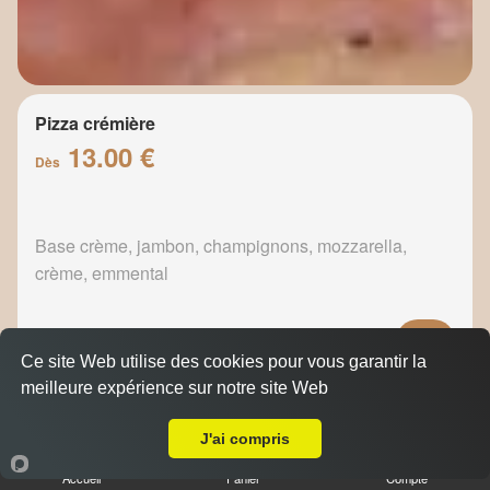
Pizza crémière
13.00 €
Dès
Base crème, jambon, champignons, mozzarella,
crème, emmental
Ce site Web utilise des cookies pour vous garantir la
meilleure expérience sur notre site Web
Pizza fermière
A Emporter sur La Gavotte
13.50 €
Dès
J'ai compris
Accueil
Panier
Compte