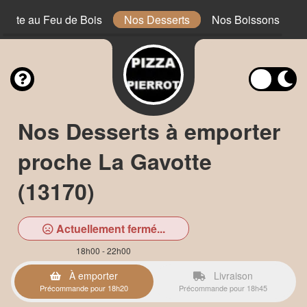
iflette au Feu de Bois
Nos Desserts
Nos Boissons
Nos Desserts à emporter
proche La Gavotte
(13170)
Actuellement fermé...
18h00 - 22h00
À emporter
Livraison
Précommande pour 18h20
Précommande pour 18h45