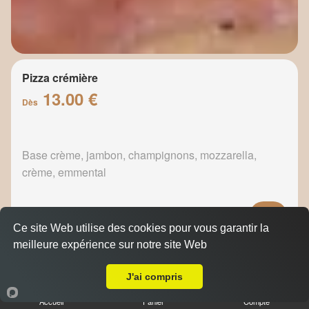
Pizza crémière
13.00 €
Dès
Base crème, jambon, champignons, mozzarella,
crème, emmental
Ce site Web utilise des cookies pour vous garantir la
meilleure expérience sur notre site Web
Pizza fermière
A Emporter sur La Gavotte
13.50 €
Dès
J'ai compris
Accueil
Panier
Compte