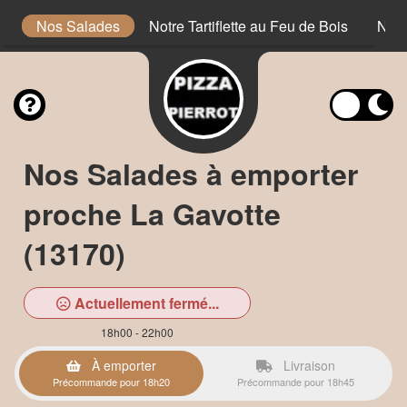
is
Nos Salades
Notre Tartiflette au Feu de Bois
Nos 
Nos Salades à emporter
proche La Gavotte
(13170)
Actuellement fermé...
18h00 - 22h00
À emporter
Livraison
Précommande pour 18h20
Précommande pour 18h45