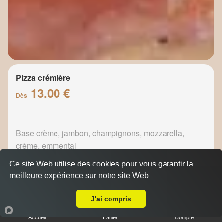
Pizza crémière
13.00 €
Dès
Base crème, jambon, champignons, mozzarella,
crème, emmental
Ce site Web utilise des cookies pour vous garantir la
meilleure expérience sur notre site Web
A Emporter sur Marseille Prado
J'ai compris
Pizza fermière
13.50 €
Accueil
Panier
Compte
Dès