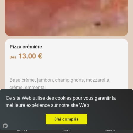
Pizza crémière
13.00 €
Dès
Base crème, jambon, champignons, mozzarella,
crème, emmental
Ce site Web utilise des cookies pour vous garantir la
meilleure expérience sur notre site Web
A Emporter sur Marseille Prado
J'ai compris
Pizza fermière
13.50 €
Accueil
Panier
Compte
Dès