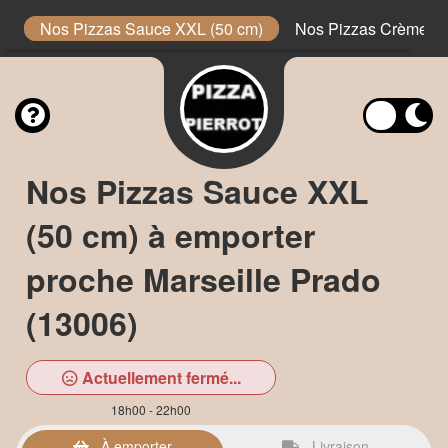
e
Nos Pizzas Sauce XXL (50 cm)
Nos Pizzas Crème XX
Nos Pizzas Sauce XXL
(50 cm) à emporter
proche Marseille Prado
(13006)
Actuellement fermé...
18h00 - 22h00
À emporter
Livraison