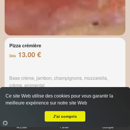
Pizza crémière
13.00 €
Dès
Base crème, jambon, champignons, mozzarella,
crème, emmental
Ce site Web utilise des cookies pour vous garantir la
meilleure expérience sur notre site Web
A Emporter sur Moulin de Redon
J'ai compris
Pizza fermière
13.50 €
Accueil
Panier
Compte
Dès