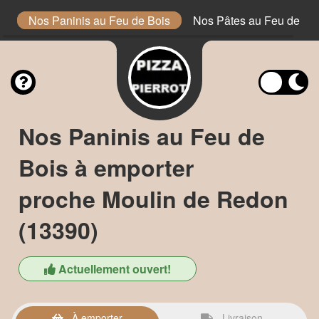
e
Nos Paninis au Feu de Bois
Nos Pâtes au Feu de Bo
Nos Paninis au Feu de
Bois à emporter
proche Moulin de Redon
(13390)
Actuellement ouvert!
À emporter
Livraison