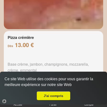
Pizza crémière
13.00 €
Dès
Base crème, jambon, champignons, mozzarella,
crème, emmental
Ce site Web utilise des cookies pour vous garantir la
meilleure expérience sur notre site Web
A Emporter sur Moulin de Redon
J'ai compris
Pizza fermière
13.50 €
Accueil
Panier
Compte
Dès