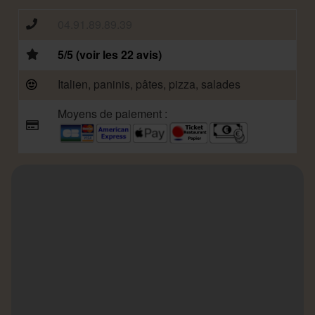
04.91.89.89.39
5/5 (voir les 22 avis)
Italien, paninis, pâtes, pizza, salades
Moyens de paiement :