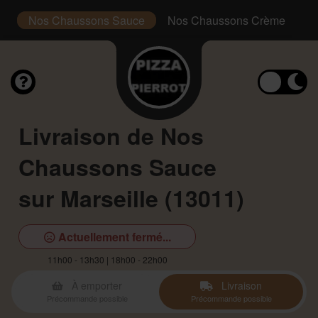
)
Nos Chaussons Sauce
Nos Chaussons Crème
N
Livraison de Nos
Chaussons Sauce
sur Marseille (13011)
Actuellement fermé...
11h00 - 13h30 | 18h00 - 22h00
À emporter
Livraison
Précommande possible
Précommande possible