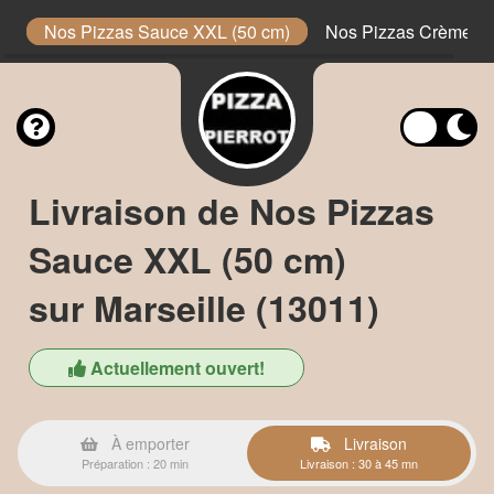
e
Nos Pizzas Sauce XXL (50 cm)
Nos Pizzas Crème XX
Livraison de Nos Pizzas
Sauce XXL (50 cm)
sur Marseille (13011)
Actuellement ouvert!
À emporter
Livraison
Préparation : 20 min
Livraison : 30 à 45 mn