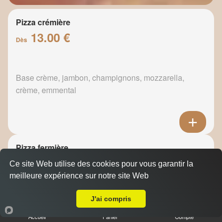
Pizza crémière
13.00 €
Dès
Base crème, jambon, champignons, mozzarella,
crème, emmental
Pizza fermière
13.50 €
Ce site Web utilise des cookies pour vous garantir la
Dès
meilleure expérience sur notre site Web
Livraison sur Marseille 13011
J'ai compris
Base crème, oignons, lardons, oeuf, crème, emmental
Accueil
Panier
Compte