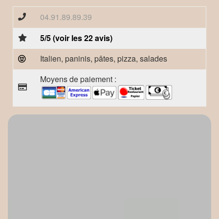
04.91.89.89.39
5/5 (voir les 22 avis)
Italien, paninis, pâtes, pizza, salades
Moyens de paiement :